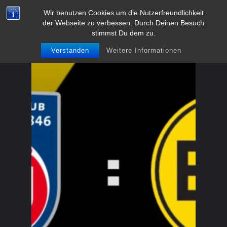
Zum
Wir benutzen Cookies um die Nutzerfreundlichkeit
BVB-Fanclub Meschede 1991
der Webseite zu verbessen. Durch Deinen Besuch
Inhalt
e.V.
stimmst Du dem zu.
springen
Verstanden
Weitere Informationen