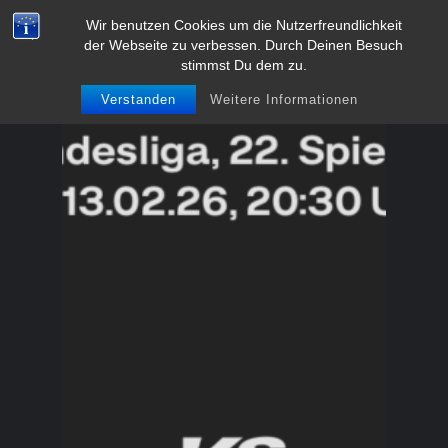
Zum
Wir benutzen Cookies um die Nutzerfreundlichkeit
BVB-Fanclub Meschede 1991
der Webseite zu verbessen. Durch Deinen Besuch
Inhalt
e.V.
stimmst Du dem zu.
springen
Verstanden
Weitere Informationen