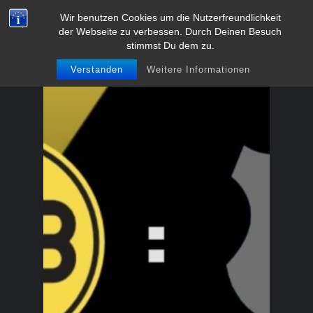
Zum
Wir benutzen Cookies um die Nutzerfreundlichkeit
BVB-Fanclub Meschede 1991
der Webseite zu verbessen. Durch Deinen Besuch
Inhalt
e.V.
stimmst Du dem zu.
springen
Verstanden
Weitere Informationen