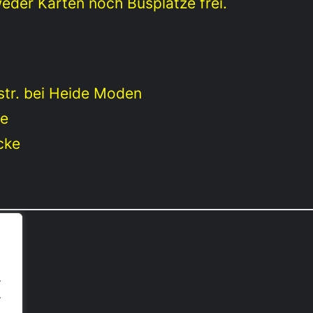
weder Karten noch Busplätze frei.
str. bei Heide Moden
ke
cke
.
.
.
iga