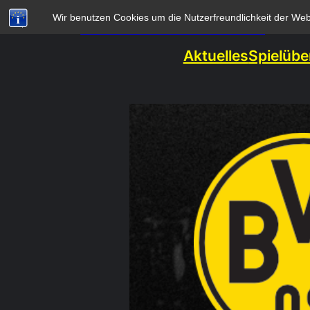
Zum
Wir benutzen Cookies um die Nutzerfreundlichkeit der We
BVB-Fanclub Meschede 1991 e.V.
Inhalt
Aktuelles
Spielübe
springen