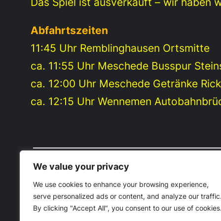
Das Spiel ist ausverkauft – wir haben 
Abfahrtszeiten
11:45 Uhr Remblinghausen Ortsmitte
ca. 11:55 Uhr Meschede Busspur Stein
ca. 12:00 Uhr Meschede Getränke Ric
ca. 12:15 Uhr Wennemen Autobahnbrü
We value your privacy
BVB-Fanclub Meschede 1991 e.V
We use cookies to enhance your browsing experience,
serve personalized ads or content, and analyze our traffic
By clicking "Accept All", you consent to our use of cookies
Beitrag veröffentlicht
20. November 2024
in
Bundesl