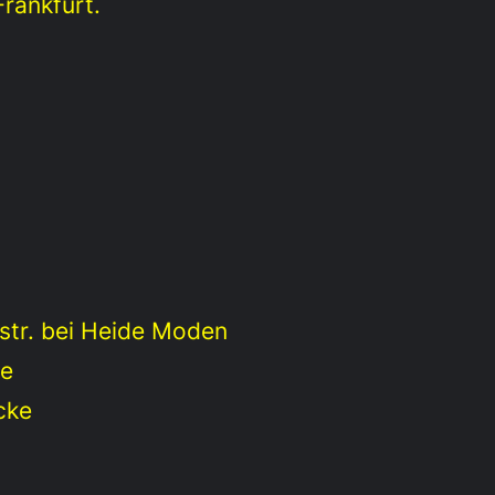
rankfurt.
str. bei Heide Moden
ke
cke