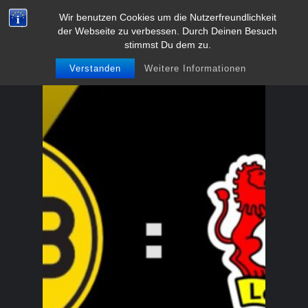
Zum
Wir benutzen Cookies um die Nutzerfreundlichkeit
BVB-Fanclub Meschede 1991
der Webseite zu verbessen. Durch Deinen Besuch
Inhalt
e.V.
stimmst Du dem zu.
springen
Verstanden
Weitere Informationen