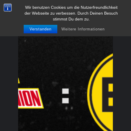
Zum
Wir benutzen Cookies um die Nutzerfreundlichkeit
BVB-Fanclub Meschede 1991
der Webseite zu verbessen. Durch Deinen Besuch
Inhalt
e.V.
stimmst Du dem zu.
springen
Verstanden
Weitere Informationen