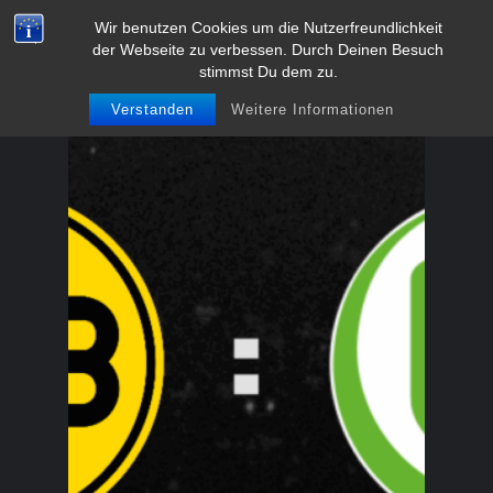
Zum
Wir benutzen Cookies um die Nutzerfreundlichkeit
BVB-Fanclub Meschede 1991
der Webseite zu verbessen. Durch Deinen Besuch
Inhalt
e.V.
stimmst Du dem zu.
springen
Verstanden
Weitere Informationen