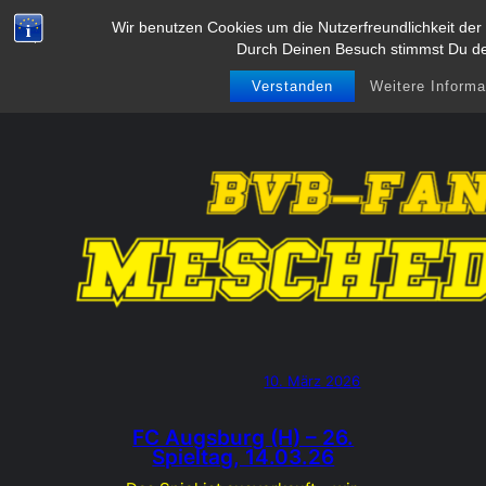
Zum
Wir benutzen Cookies um die Nutzerfreundlichkeit der
BVB-Fanclub Meschede 1991
Durch Deinen Besuch stimmst Du d
Inhalt
e.V.
springen
Verstanden
Weitere Informa
10. März 2026
FC Augsburg (H) – 26.
Spieltag, 14.03.26