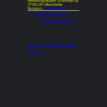
Remblinghausen Ortsmitte ca.
17:09 Uhr Meschede
Busspur…
weiterlesen
←
frühere Beiträge
ältere Beiträge
→
BVB-Fanclub Meschede
1991 e.V.